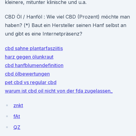
kleinere, mitunter klinische und u.a.
CBD Öl / Hanföl : Wie viel CBD (Prozent) möchte man
haben? (*) Baut ein Hersteller seinen Hanf selbst an
und gibt es eine Internetpräsenz?
cbd sahne plantarfasziitis
harz gegen ölunkraut
cbd hanfblumendefinition
cbd ölbewertungen
pet cbd vs regular cbd
warum ist cbd oil nicht von der fda zugelassen_
znkt
fAt
QZ