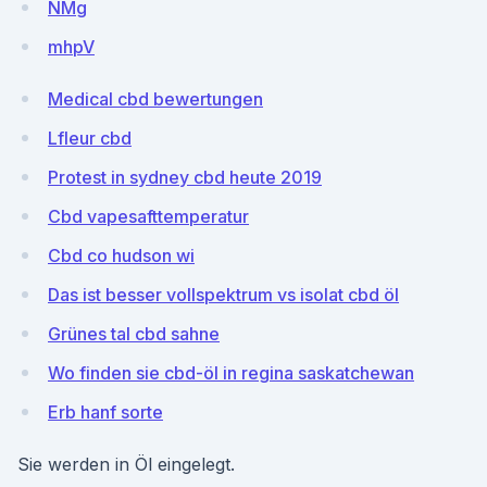
NMg
mhpV
Medical cbd bewertungen
Lfleur cbd
Protest in sydney cbd heute 2019
Cbd vapesafttemperatur
Cbd co hudson wi
Das ist besser vollspektrum vs isolat cbd öl
Grünes tal cbd sahne
Wo finden sie cbd-öl in regina saskatchewan
Erb hanf sorte
Sie werden in Öl eingelegt.