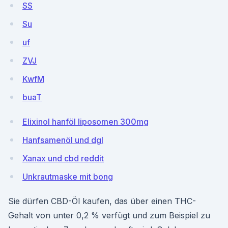
SS
Su
uf
ZVJ
KwfM
buaT
Elixinol hanföl liposomen 300mg
Hanfsamenöl und dgl
Xanax und cbd reddit
Unkrautmaske mit bong
Sie dürfen CBD-Öl kaufen, das über einen THC-
Gehalt von unter 0,2 % verfügt und zum Beispiel zu