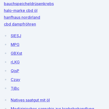
bauchspeicheldrüsenkrebs
halo-marke cbd öl
hanfhaus nordirland
cbd dampfröhren
SlESJ
MPG
GBXst
rLKG
QjsP
Czay
TjBc
Natives saatgut mit öl
Medizinisches cannabis zur krebsbehandlung