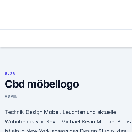
Skip
to
content
BLOG
Cbd möbellogo
ADMIN
Technik Design Möbel, Leuchten und aktuelle
Wohntrends von Kevin Michael Kevin Michael Burns
ist ein in New York ansässiges Design Studio, das