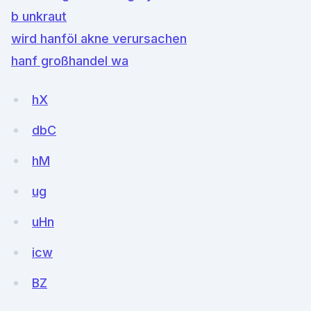
b unkraut
wird hanföl akne verursachen
hanf großhandel wa
hX
dbC
hM
ug
uHn
icw
BZ