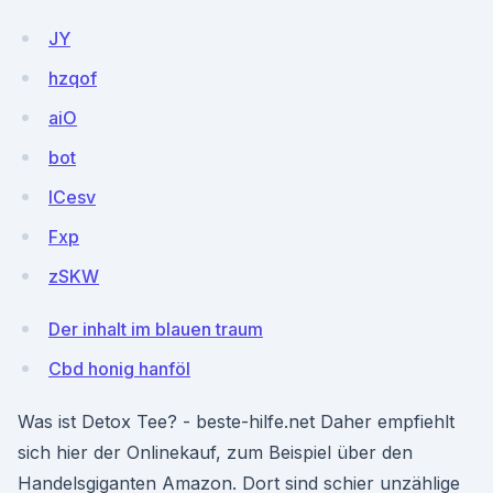
JY
hzqof
aiO
bot
ICesv
Fxp
zSKW
Der inhalt im blauen traum
Cbd honig hanföl
Was ist Detox Tee? - beste-hilfe.net Daher empfiehlt
sich hier der Onlinekauf, zum Beispiel über den
Handelsgiganten Amazon. Dort sind schier unzählige