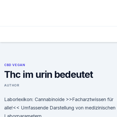
Skip
to
content
CBD VEGAN
Thc im urin bedeutet
AUTHOR
Laborlexikon: Cannabinoide >>Facharztwissen für
alle!<< Umfassende Darstellung von medizinischen
Laborparametern.