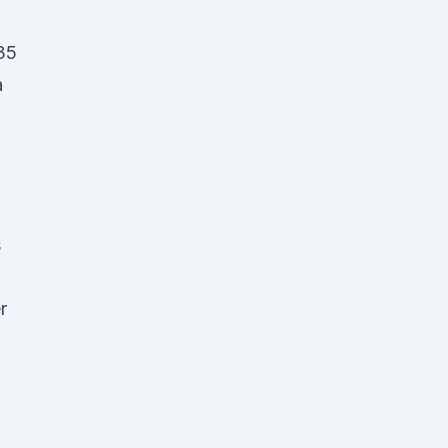
 35
a
s
r