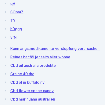
qV
SOnmZ
TY
hDqgp
vrN
Kann angstmedikamente verstopfung verursachen
Reines hanföl jenseits aller wonne
Cbd oil australia produkte
Graine 40 thc
Cbd öl in buffalo ny
Cbd flower space candy
Cbd marihuana australien