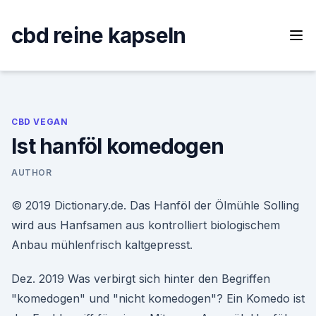
Skip
to
cbd reine kapseln
content
CBD VEGAN
Ist hanföl komedogen
AUTHOR
© 2019 Dictionary.de. Das Hanföl der Ölmühle Solling
wird aus Hanfsamen aus kontrolliert biologischem
Anbau mühlenfrisch kaltgepresst.
Dez. 2019 Was verbirgt sich hinter den Begriffen
"komedogen" und "nicht komedogen"? Ein Komedo ist