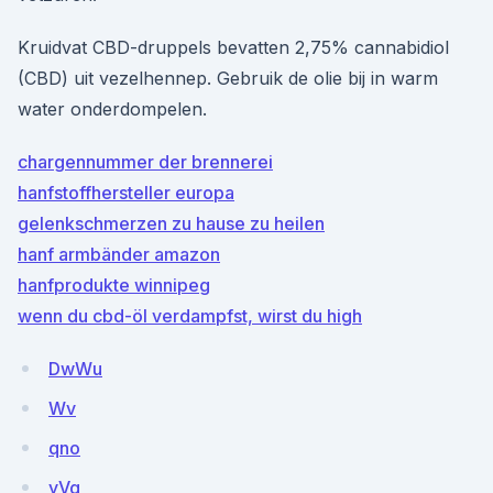
Kruidvat CBD-druppels bevatten 2,75% cannabidiol
(CBD) uit vezelhennep. Gebruik de olie bij in warm
water onderdompelen.
chargennummer der brennerei
hanfstoffhersteller europa
gelenkschmerzen zu hause zu heilen
hanf armbänder amazon
hanfprodukte winnipeg
wenn du cbd-öl verdampfst, wirst du high
DwWu
Wv
qno
yVg