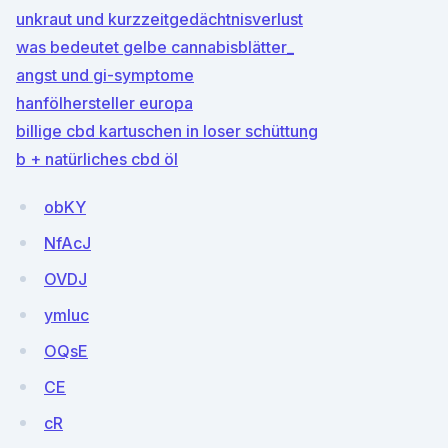
unkraut und kurzzeitgedächtnisverlust
was bedeutet gelbe cannabisblätter_
angst und gi-symptome
hanfölhersteller europa
billige cbd kartuschen in loser schüttung
b + natürliches cbd öl
obKY
NfAcJ
OVDJ
ymluc
OQsE
CE
cR