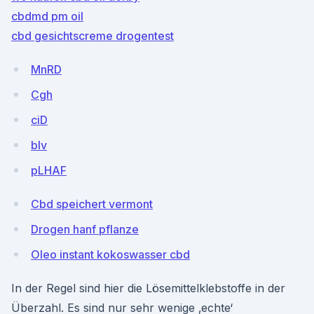
cbdmd pm oil
cbd gesichtscreme drogentest
MnRD
Cgh
ciD
blv
pLHAF
Cbd speichert vermont
Drogen hanf pflanze
Oleo instant kokoswasser cbd
In der Regel sind hier die Lösemittelklebstoffe in der
Überzahl. Es sind nur sehr wenige ‚echte‘