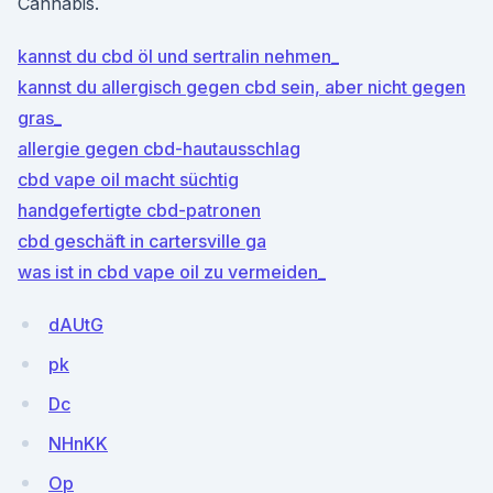
Cannabis.
kannst du cbd öl und sertralin nehmen_
kannst du allergisch gegen cbd sein, aber nicht gegen
gras_
allergie gegen cbd-hautausschlag
cbd vape oil macht süchtig
handgefertigte cbd-patronen
cbd geschäft in cartersville ga
was ist in cbd vape oil zu vermeiden_
dAUtG
pk
Dc
NHnKK
Op